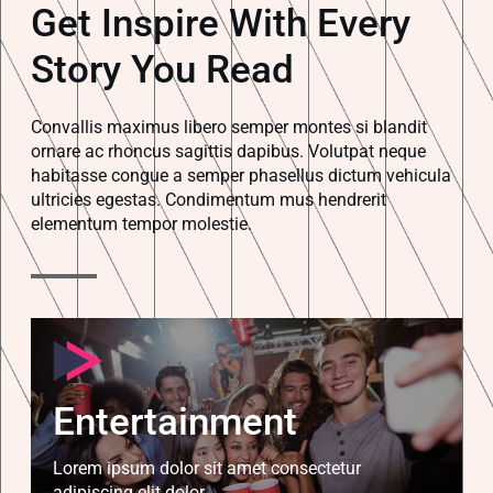
Get Inspire With Every
Story You Read
Convallis maximus libero semper montes si blandit
ornare ac rhoncus sagittis dapibus. Volutpat neque
habitasse congue a semper phasellus dictum vehicula
ultricies egestas. Condimentum mus hendrerit
elementum tempor molestie.
Entertainment
Lorem ipsum dolor sit amet consectetur
adipiscing elit dolor