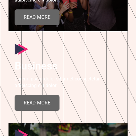
READ MORE
Business
Lorem ipsum dolor sit amet consectetur
adipiscing elit dolor
READ MORE