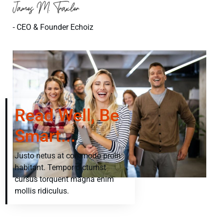
- CEO & Founder Echoiz
Read Well, Be
Smart...
Justo netus at commodo proin
habitant. Tempor dictumst
cursus torquent magna enim
mollis ridiculus.