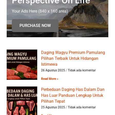
Perspective On Life
Your Ads Here (840 x 160 area)
PURCHASE NOW
Daging Wagyu Premium Pamulang
Pilihan Terbaik Untuk Hidangan
Istimewa
26 Agustus 2025
Tidak ada komentar
Read More »
Perbedaan Daging Has Dalam Dan
Has Luar Panduan Lengkap Untuk
Pilihan Tepat
25 Agustus 2025
Tidak ada komentar