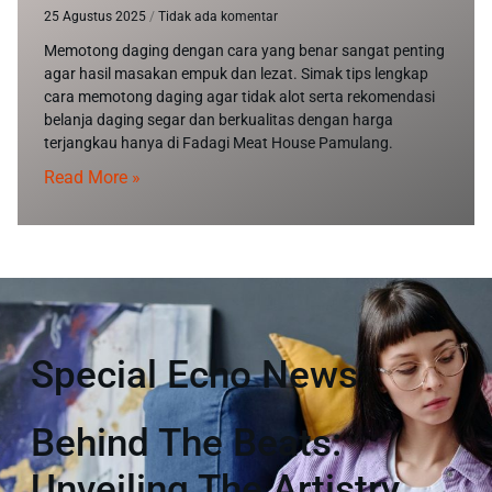
25 Agustus 2025
Tidak ada komentar
Memotong daging dengan cara yang benar sangat penting
agar hasil masakan empuk dan lezat. Simak tips lengkap
cara memotong daging agar tidak alot serta rekomendasi
belanja daging segar dan berkualitas dengan harga
terjangkau hanya di Fadagi Meat House Pamulang.
Read More »
Special Echo News
Behind The Beats:
Unveiling The Artistry