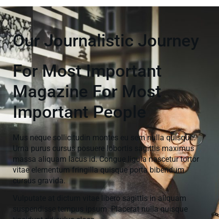
Our Journalistic Journey
For Most Important
Magazine For Most
Important People
Mus neque sollicitudin montes eu sem nulla quisque.
Urna purus cursus posuere lobortis sagittis maximus
massa aliquam lacus id. Congue ligula nascetur tortor
vitae elementum fringilla quisque porta bibendum
cursus gravida.
Vulputate at dictum vitae libero sagittis in aliquam
suspendisse tempus ipsum. Placerat nulla quisque