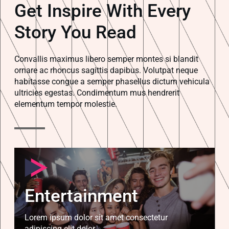
Get Inspire With Every
Story You Read
Convallis maximus libero semper montes si blandit
ornare ac rhoncus sagittis dapibus. Volutpat neque
habitasse congue a semper phasellus dictum vehicula
ultricies egestas. Condimentum mus hendrerit
elementum tempor molestie.
Entertainment
Lorem ipsum dolor sit amet consectetur
adipiscing elit dolor