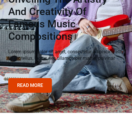
And Creativity Of
Famous Music
Compositions
Lorem ipsum dolor sit amet, consectetur adipiscing elit.
Ut elit tellus, luctus nec ullamcorper mattis, pulvinar
dapibus leo.
READ MORE