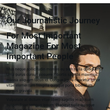
Our Journalistic Journey
For Most Important
Magazine For Most
Important People
Mus neque sollicitudin montes eu sem nulla quisque.
Urna purus cursus posuere lobortis sagittis maximus
massa aliquam lacus id. Congue ligula nascetur tortor
vitae elementum fringilla quisque porta bibendum
cursus gravida.
Vulputate at dictum vitae libero sagittis in aliquam
suspendisse tempus ipsum. Placerat nulla quisque