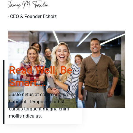
- CEO & Founder Echoiz
Read Well, Be
Smart...
Justo netus at commodo proin
habitant. Tempor dictumst
cursus torquent magna enim
mollis ridiculus.