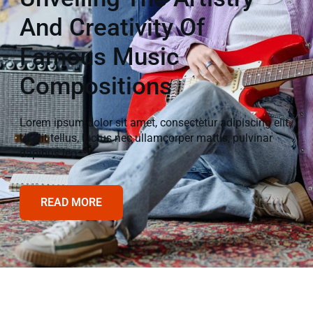
And Creativity Of
Famous Music
Compositions
Lorem ipsum dolor sit amet, consectetur adipiscing elit.
Ut elit tellus, luctus nec ullamcorper mattis, pulvinar
dapibus leo.
READ MORE