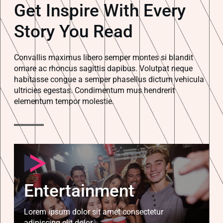
Get Inspire With Every
Story You Read
Convallis maximus libero semper montes si blandit
ornare ac rhoncus sagittis dapibus. Volutpat neque
habitasse congue a semper phasellus dictum vehicula
ultricies egestas. Condimentum mus hendrerit
elementum tempor molestie.
Entertainment
Lorem ipsum dolor sit amet consectetur
adipiscing elit dolor