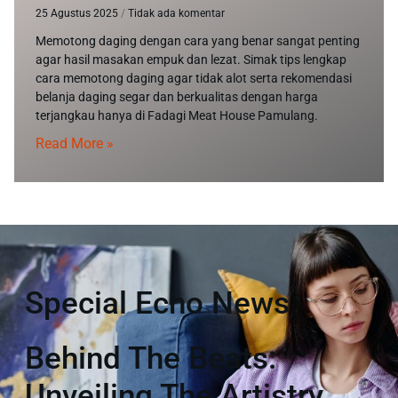
25 Agustus 2025
Tidak ada komentar
Memotong daging dengan cara yang benar sangat penting
agar hasil masakan empuk dan lezat. Simak tips lengkap
cara memotong daging agar tidak alot serta rekomendasi
belanja daging segar dan berkualitas dengan harga
terjangkau hanya di Fadagi Meat House Pamulang.
Read More »
Special Echo News
Behind The Beats:
Unveiling The Artistry