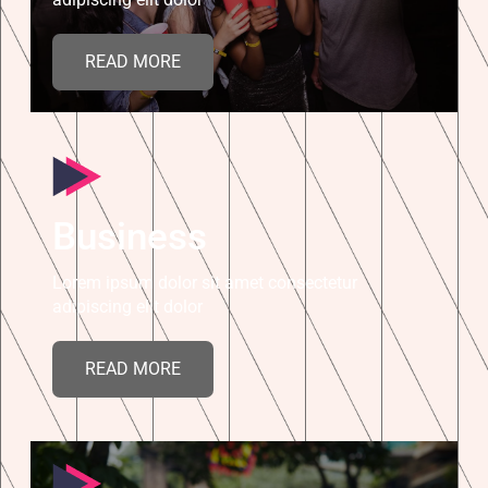
READ MORE
Business
Lorem ipsum dolor sit amet consectetur
adipiscing elit dolor
READ MORE