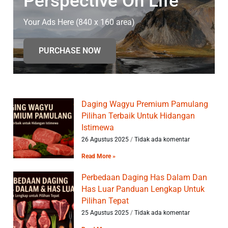
Perspective On Life
Your Ads Here (840 x 160 area)
PURCHASE NOW
Daging Wagyu Premium Pamulang
Pilihan Terbaik Untuk Hidangan
Istimewa
26 Agustus 2025
Tidak ada komentar
Read More »
Perbedaan Daging Has Dalam Dan
Has Luar Panduan Lengkap Untuk
Pilihan Tepat
25 Agustus 2025
Tidak ada komentar