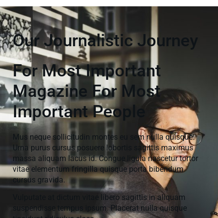
Our Journalistic Journey
For Most Important
Magazine For Most
Important People
Mus neque sollicitudin montes eu sem nulla quisque.
Urna purus cursus posuere lobortis sagittis maximus
massa aliquam lacus id. Congue ligula nascetur tortor
vitae elementum fringilla quisque porta bibendum
cursus gravida.
Vulputate at dictum vitae libero sagittis in aliquam
suspendisse tempus ipsum. Placerat nulla quisque