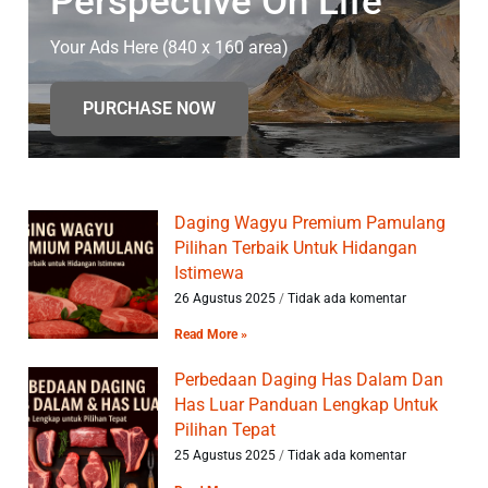
Perspective On Life
Your Ads Here (840 x 160 area)
PURCHASE NOW
Daging Wagyu Premium Pamulang
Pilihan Terbaik Untuk Hidangan
Istimewa
26 Agustus 2025
Tidak ada komentar
Read More »
Perbedaan Daging Has Dalam Dan
Has Luar Panduan Lengkap Untuk
Pilihan Tepat
25 Agustus 2025
Tidak ada komentar