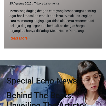
25 Agustus 2025
Tidak ada komentar
Memotong daging dengan cara yang benar sangat penting
agar hasil masakan empuk dan lezat. Simak tips lengkap
cara memotong daging agar tidak alot serta rekomendasi
belanja daging segar dan berkualitas dengan harga
terjangkau hanya di Fadagi Meat House Pamulang.
Read More »
Special Echo News
Behind The Beats:
Unveiling The Artistry