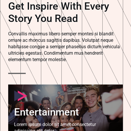
Get Inspire With Every
Story You Read
Convallis maximus libero semper montes si blandit
ornare ac rhoncus sagittis dapibus. Volutpat neque
habitasse congue a semper phasellus dictum vehicula
ultricies egestas. Condimentum mus hendrerit
elementum tempor molestie.
Entertainment
Lorem ipsum dolor sit amet consectetur
adipiscing elit dolor