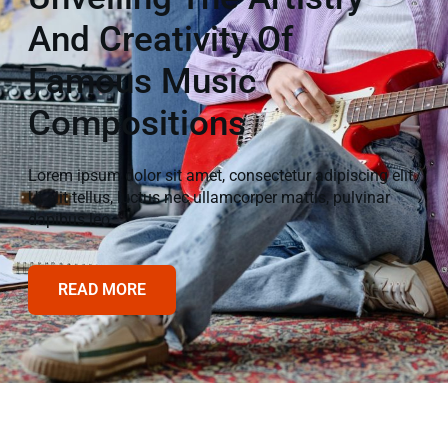
And Creativity Of
Famous Music
Compositions
Lorem ipsum dolor sit amet, consectetur adipiscing elit.
Ut elit tellus, luctus nec ullamcorper mattis, pulvinar
dapibus leo.
READ MORE