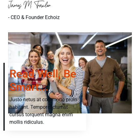
- CEO & Founder Echoiz
Read Well, Be
Smart...
Justo netus at commodo proin
habitant. Tempor dictumst
cursus torquent magna enim
mollis ridiculus.