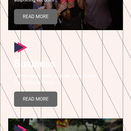
READ MORE
Business
Lorem ipsum dolor sit amet consectetur
adipiscing elit dolor
READ MORE