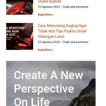
Usaha Kuliner
25 Agustus 2025
Tidak ada komentar
Read More »
Cara Memotong Daging Agar
Tidak Alot Tips Praktis Untuk
Hidangan Lezat
25 Agustus 2025
Tidak ada komentar
Read More »
Create A New
Perspective
On Life