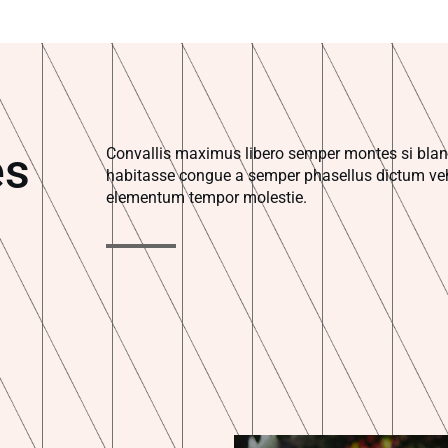
es
Convallis maximus libero semper montes si bland
habitasse congue a semper phasellus dictum veh
elementum tempor molestie.