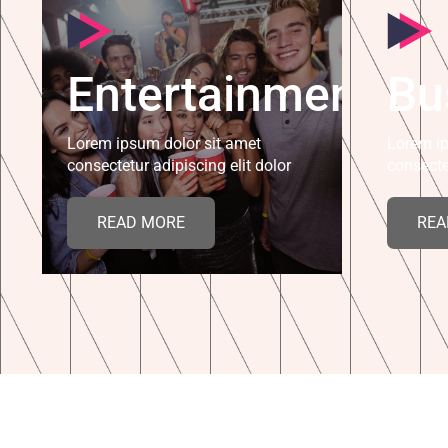
Entertainment
Bu
Lorem ipsum dolor sit amet
Lorem ip
consectetur adipiscing elit dolor
consecte
READ MORE
REA