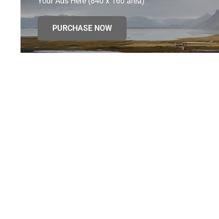
Your Ads Here (840 x 160 area)
PURCHASE NOW