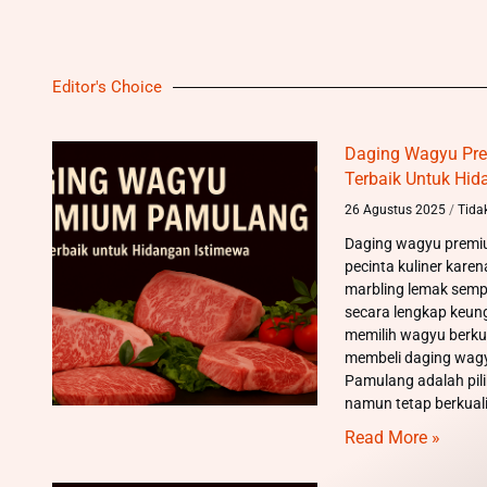
Editor's Choice
Daging Wagyu Pre
Terbaik Untuk Hid
26 Agustus 2025
Tida
Daging wagyu premium
pecinta kuliner kare
marbling lemak semp
secara lengkap keun
memilih wagyu berku
membeli daging wag
Pamulang adalah pil
namun tetap berkuali
Read More »