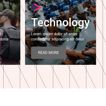
Technology
t
Lorem ipsum dolor sit amet
 dolor
consectetur adipiscing elit dolor
READ MORE