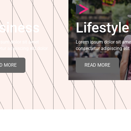
siness
Lifestyle
sum dolor sit amet
Lorem ipsum dolor sit ame
tur adipiscing elit dolor
consectetur adipiscing elit
D MORE
READ MORE