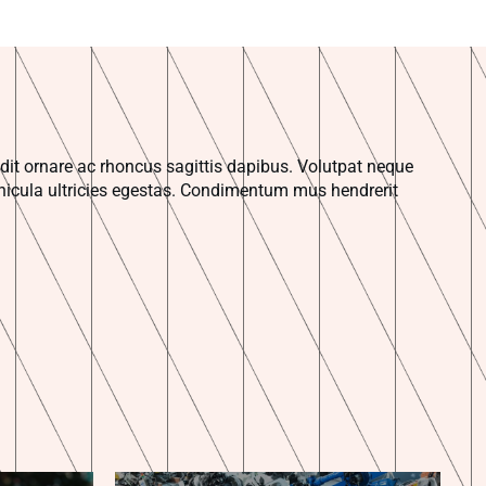
it ornare ac rhoncus sagittis dapibus. Volutpat neque
icula ultricies egestas. Condimentum mus hendrerit