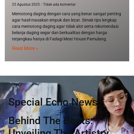
25 Agustus 2025
Tidak ada komentar
Memotong daging dengan cara yang benar sangat penting
agar hasil masakan empuk dan lezat. Simak tips lengkap
cara memotong daging agar tidak alot serta rekomendasi
belanja daging segar dan berkualitas dengan harga
terjangkau hanya di Fadagi Meat House Pamulang.
Read More »
Special Echo News
Behind The Beats:
Unveiling The Artistry