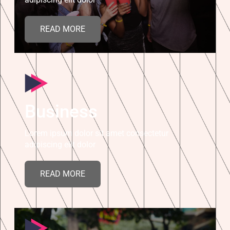
READ MORE
Business
Lorem ipsum dolor sit amet consectetur
adipiscing elit dolor
READ MORE