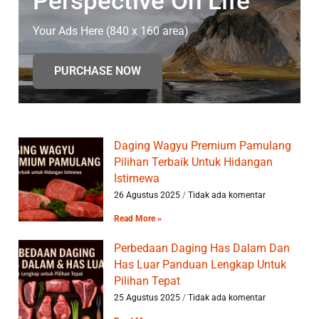
Perspective On Life
Your Ads Here (840 x 160 area)
PURCHASE NOW
Daging Wagyu Premium Pamulang
Pilihan Terbaik Untuk Hidangan
Istimewa
26 Agustus 2025
Tidak ada komentar
Read More »
Perbedaan Daging Has Dalam Dan
Has Luar Panduan Lengkap Untuk
Pilihan Tepat
25 Agustus 2025
Tidak ada komentar