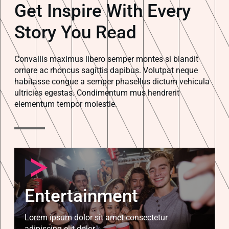
Get Inspire With Every
Story You Read
Convallis maximus libero semper montes si blandit
ornare ac rhoncus sagittis dapibus. Volutpat neque
habitasse congue a semper phasellus dictum vehicula
ultricies egestas. Condimentum mus hendrerit
elementum tempor molestie.
Entertainment
Lorem ipsum dolor sit amet consectetur
adipiscing elit dolor