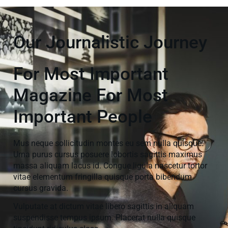
Our Journalistic Journey
For Most Important
Magazine For Most
Important People
Mus neque sollicitudin montes eu sem nulla quisque.
Urna purus cursus posuere lobortis sagittis maximus
massa aliquam lacus id. Congue ligula nascetur tortor
vitae elementum fringilla quisque porta bibendum
cursus gravida.
Vulputate at dictum vitae libero sagittis in aliquam
suspendisse tempus ipsum. Placerat nulla quisque