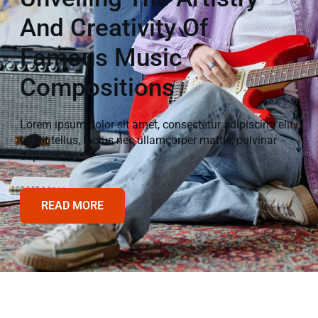
And Creativity Of
Famous Music
Compositions
Lorem ipsum dolor sit amet, consectetur adipiscing elit.
Ut elit tellus, luctus nec ullamcorper mattis, pulvinar
dapibus leo.
READ MORE