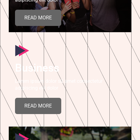
READ MORE
Business
Lorem ipsum dolor sit amet consectetur
adipiscing elit dolor
READ MORE