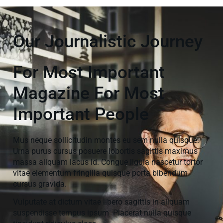
Our Journalistic Journey
For Most Important
Magazine For Most
Important People
Mus neque sollicitudin montes eu sem nulla quisque.
Urna purus cursus posuere lobortis sagittis maximus
massa aliquam lacus id. Congue ligula nascetur tortor
vitae elementum fringilla quisque porta bibendum
cursus gravida.
Vulputate at dictum vitae libero sagittis in aliquam
suspendisse tempus ipsum. Placerat nulla quisque