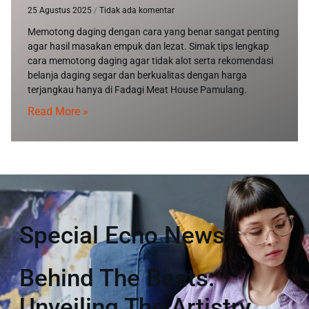
25 Agustus 2025
Tidak ada komentar
Memotong daging dengan cara yang benar sangat penting
agar hasil masakan empuk dan lezat. Simak tips lengkap
cara memotong daging agar tidak alot serta rekomendasi
belanja daging segar dan berkualitas dengan harga
terjangkau hanya di Fadagi Meat House Pamulang.
Read More »
Special Echo News
Behind The Beats:
Unveiling The Artistry