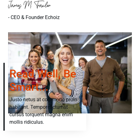
- CEO & Founder Echoiz
Read Well, Be
Smart...
Justo netus at commodo proin
habitant. Tempor dictumst
cursus torquent magna enim
mollis ridiculus.