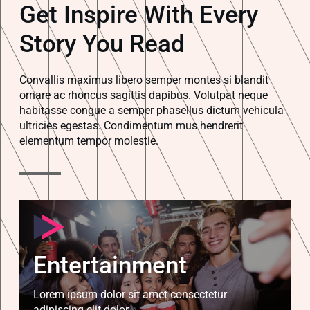
Get Inspire With Every
Story You Read
Convallis maximus libero semper montes si blandit
ornare ac rhoncus sagittis dapibus. Volutpat neque
habitasse congue a semper phasellus dictum vehicula
ultricies egestas. Condimentum mus hendrerit
elementum tempor molestie.
Entertainment
Lorem ipsum dolor sit amet consectetur
adipiscing elit dolor