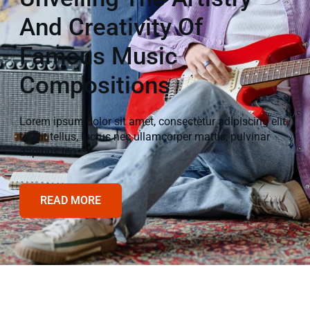
And Creativity Of
Famous Music
Compositions
Lorem ipsum dolor sit amet, consectetur adipiscing elit.
Ut elit tellus, luctus nec ullamcorper mattis, pulvinar
dapibus leo.
READ MORE