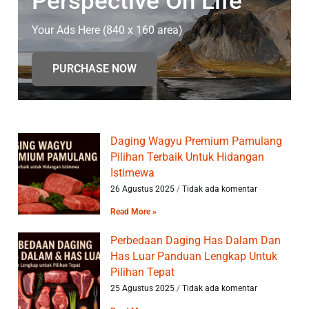
Perspective On Life
Your Ads Here (840 x 160 area)
PURCHASE NOW
Daging Wagyu Premium Pamulang
Pilihan Terbaik Untuk Hidangan
Istimewa
26 Agustus 2025
Tidak ada komentar
Read More »
Perbedaan Daging Has Dalam Dan
Has Luar Panduan Lengkap Untuk
Pilihan Tepat
25 Agustus 2025
Tidak ada komentar