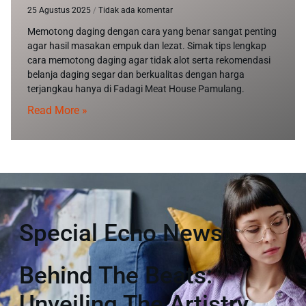
25 Agustus 2025
Tidak ada komentar
Memotong daging dengan cara yang benar sangat penting
agar hasil masakan empuk dan lezat. Simak tips lengkap
cara memotong daging agar tidak alot serta rekomendasi
belanja daging segar dan berkualitas dengan harga
terjangkau hanya di Fadagi Meat House Pamulang.
Read More »
Special Echo News
Behind The Beats:
Unveiling The Artistry