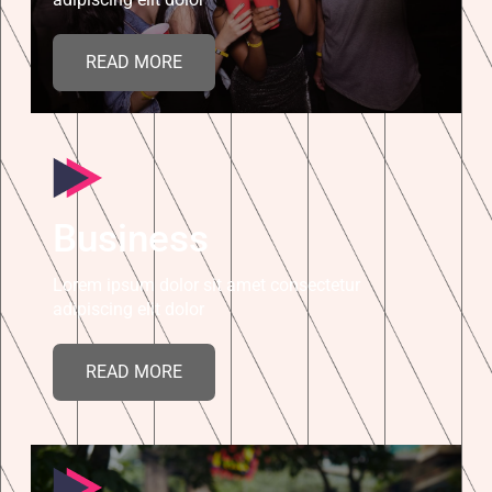
READ MORE
Business
Lorem ipsum dolor sit amet consectetur
adipiscing elit dolor
READ MORE