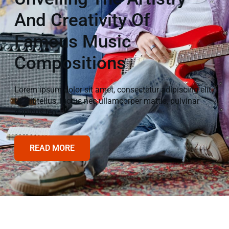
And Creativity Of
Famous Music
Compositions
Lorem ipsum dolor sit amet, consectetur adipiscing elit.
Ut elit tellus, luctus nec ullamcorper mattis, pulvinar
dapibus leo.
READ MORE