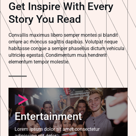
Get Inspire With Every
Story You Read
Convallis maximus libero semper montes si blandit
ornare ac rhoncus sagittis dapibus. Volutpat neque
habitasse congue a semper phasellus dictum vehicula
ultricies egestas. Condimentum mus hendrerit
elementum tempor molestie.
Entertainment
Lorem ipsum dolor sit amet consectetur
adipiscing elit dolor