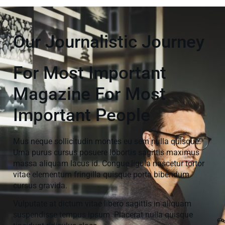
Our Journalistic Journey
For Most Important
Magazine For Most
Important People
Mus neque sollicitudin montes eu sem nulla quisque.
Urna purus cursus posuere lobortis sagittis maximus
massa aliquam lacus id. Congue ligula nascetur tortor
vitae elementum fringilla quisque porta bibendum
cursus gravida.
Vulputate at dictum vitae libero sagittis in aliquam
suspendisse tempus ipsum. Placerat nulla quisque