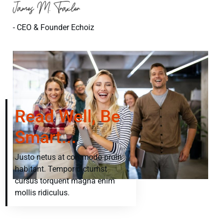
- CEO & Founder Echoiz
Read Well, Be
Smart...
Justo netus at commodo proin
habitant. Tempor dictumst
cursus torquent magna enim
mollis ridiculus.