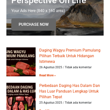
Perspective On Life
Your Ads Here (840 x 160 area)
PURCHASE NOW
Daging Wagyu Premium Pamulang
Pilihan Terbaik Untuk Hidangan
Istimewa
26 Agustus 2025
Tidak ada komentar
Read More »
Perbedaan Daging Has Dalam Dan
Has Luar Panduan Lengkap Untuk
Pilihan Tepat
25 Agustus 2025
Tidak ada komentar