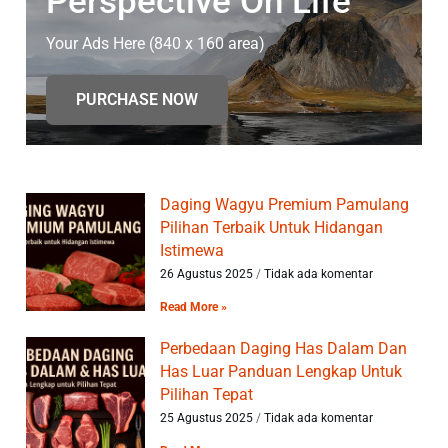
Perspective On Life
Your Ads Here (840 x 160 area)
PURCHASE NOW
Daging Wagyu Premium Pamulang
Pilihan Terbaik Untuk Hidangan
Istimewa
26 Agustus 2025
Tidak ada komentar
Read More »
Perbedaan Daging Has Dalam Dan
Has Luar Panduan Lengkap Untuk
Pilihan Tepat
25 Agustus 2025
Tidak ada komentar