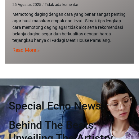
25 Agustus 2025
Tidak ada komentar
Memotong daging dengan cara yang benar sangat penting
agar hasil masakan empuk dan lezat. Simak tips lengkap
cara memotong daging agar tidak alot serta rekomendasi
belanja daging segar dan berkualitas dengan harga
terjangkau hanya di Fadagi Meat House Pamulang.
Read More »
Special Echo News
Behind The Beats:
Unveiling The Artistry