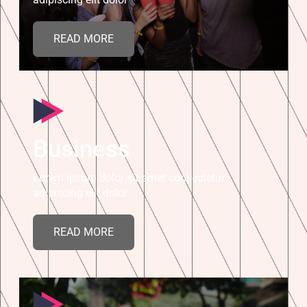
READ MORE
Business
Lorem ipsum dolor sit amet consectetur
adipiscing elit dolor
READ MORE