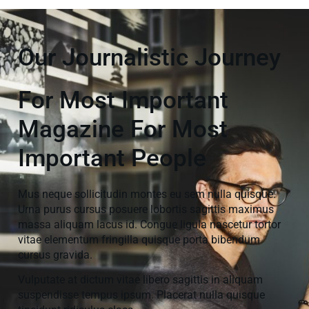
Our Journalistic Journey
For Most Important
Magazine For Most
Important People
Mus neque sollicitudin montes eu sem nulla quisque.
Urna purus cursus posuere lobortis sagittis maximus
massa aliquam lacus id. Congue ligula nascetur tortor
vitae elementum fringilla quisque porta bibendum
cursus gravida.
Vulputate at dictum vitae libero sagittis in aliquam
suspendisse tempus ipsum. Placerat nulla quisque