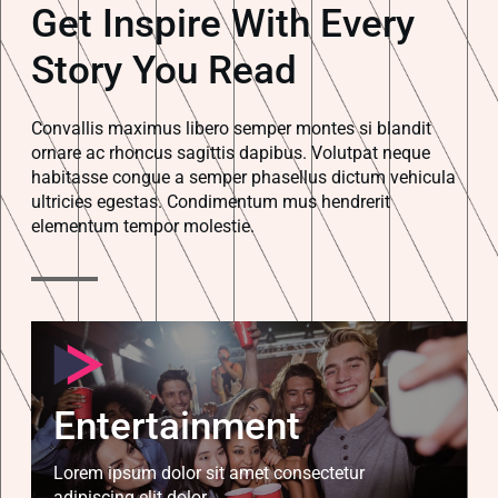
Get Inspire With Every
Story You Read
Convallis maximus libero semper montes si blandit
ornare ac rhoncus sagittis dapibus. Volutpat neque
habitasse congue a semper phasellus dictum vehicula
ultricies egestas. Condimentum mus hendrerit
elementum tempor molestie.
Entertainment
Lorem ipsum dolor sit amet consectetur
adipiscing elit dolor