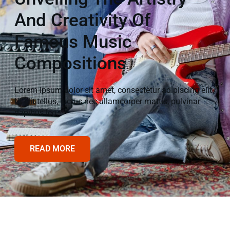
And Creativity Of
Famous Music
Compositions
Lorem ipsum dolor sit amet, consectetur adipiscing elit.
Ut elit tellus, luctus nec ullamcorper mattis, pulvinar
dapibus leo.
READ MORE