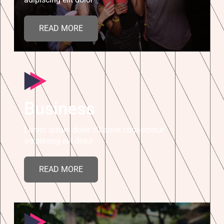
READ MORE
Business
Lorem ipsum dolor sit amet consectetur
adipiscing elit dolor
READ MORE