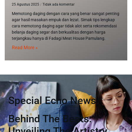
25 Agustus 2025
Tidak ada komentar
Memotong daging dengan cara yang benar sangat penting
agar hasil masakan empuk dan lezat. Simak tips lengkap
cara memotong daging agar tidak alot serta rekomendasi
belanja daging segar dan berkualitas dengan harga
terjangkau hanya di Fadagi Meat House Pamulang.
Read More »
Special Echo News
Behind The Beats:
Unveiling The Artistry