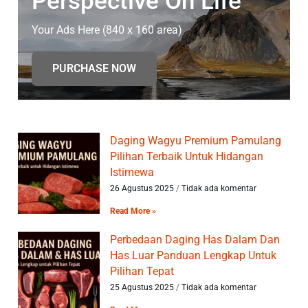
Perspective On Life
Your Ads Here (840 x 160 area)
PURCHASE NOW
Daging Wagyu Premium Pamulang
Pilihan Terbaik Untuk Hidangan
Istimewa
26 Agustus 2025
Tidak ada komentar
Read More »
Perbedaan Daging Has Dalam Dan
Has Luar Panduan Lengkap Untuk
Pilihan Tepat
25 Agustus 2025
Tidak ada komentar