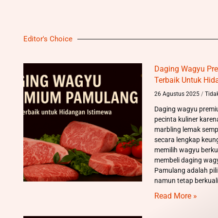
Editor's Choice
Daging Wagyu Pre
Terbaik Untuk Hid
26 Agustus 2025
Tida
Daging wagyu premium
pecinta kuliner kare
marbling lemak semp
secara lengkap keun
memilih wagyu berku
membeli daging wag
Pamulang adalah pil
namun tetap berkuali
Read More »