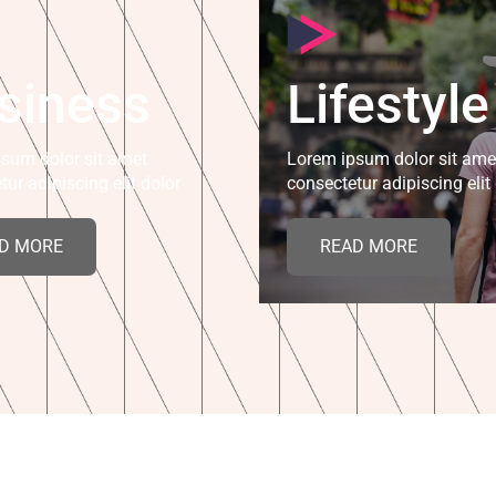
siness
Lifestyle
sum dolor sit amet
Lorem ipsum dolor sit ame
tur adipiscing elit dolor
consectetur adipiscing elit
D MORE
READ MORE