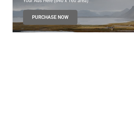
Your Ads Here (840 x 160 area)
PURCHASE NOW