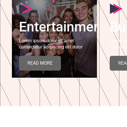
Entertainment
Bu
Lorem ipsum dolor sit amet
Lorem ip
consectetur adipiscing elit dolor
consecte
READ MORE
REA