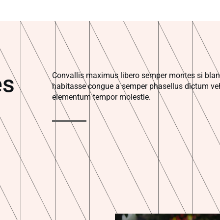
es
Convallis maximus libero semper montes si bland
habitasse congue a semper phasellus dictum veh
elementum tempor molestie.