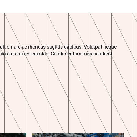
it ornare ac rhoncus sagittis dapibus. Volutpat neque
icula ultricies egestas. Condimentum mus hendrerit