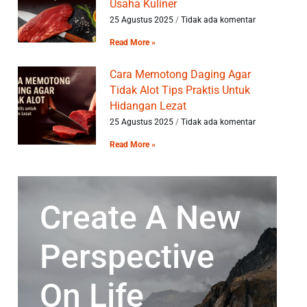
Usaha Kuliner
25 Agustus 2025
Tidak ada komentar
Read More »
Cara Memotong Daging Agar
Tidak Alot Tips Praktis Untuk
Hidangan Lezat
25 Agustus 2025
Tidak ada komentar
Read More »
Create A New
Perspective
On Life