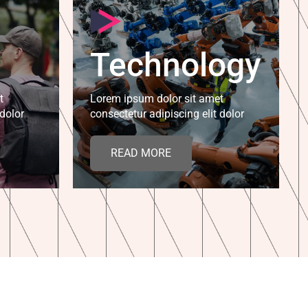
Technology
t
Lorem ipsum dolor sit amet
 dolor
consectetur adipiscing elit dolor
READ MORE